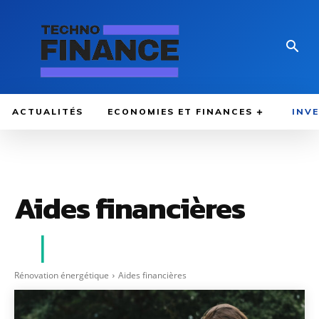
ACTUALITÉS
ECONOMIES ET FINANCES
INV
Aides financières
Rénovation énergétique
Aides financières