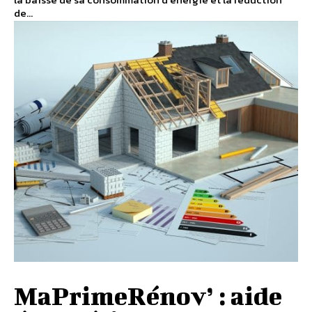
de...
MaPrimeRénov’ : aide