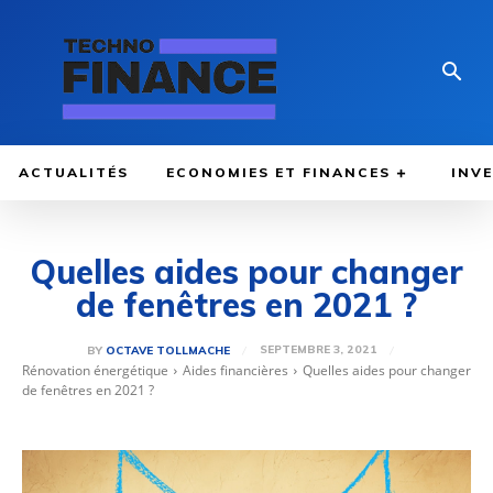
ACTUALITÉS
ECONOMIES ET FINANCES
INV
Quelles aides pour changer
de fenêtres en 2021 ?
SEPTEMBRE 3, 2021
BY
OCTAVE TOLLMACHE
Rénovation énergétique
Aides financières
Quelles aides pour changer
de fenêtres en 2021 ?