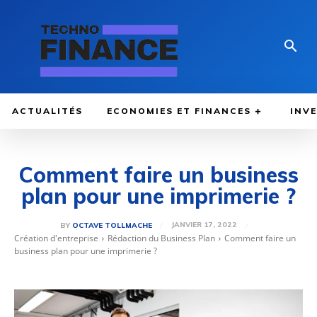
ACTUALITÉS
ECONOMIES ET FINANCES
INV
Comment faire un business
plan pour une imprimerie ?
JANVIER 17, 2022
BY
OCTAVE TOLLMACHE
Création d'entreprise
Rédaction du Business Plan
Comment faire un
business plan pour une imprimerie ?