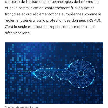
contexte de l’utilisation des technologies de l’information
et de la communication, conformément à la législation
française et aux réglementations européennes, comme le
règlement général sur la protection des données (RGPD).
C’est la seule et unique entreprise, dans ce domaine, à
détenir ce label.
Source : shutterstock.com