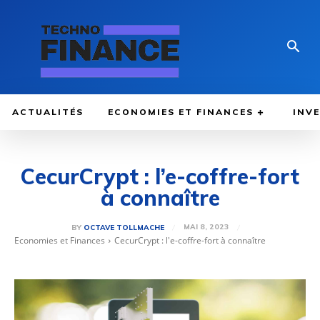
ACTUALITÉS
ECONOMIES ET FINANCES
INV
CecurCrypt : l’e-coffre-fort
à connaître
MAI 8, 2023
BY
OCTAVE TOLLMACHE
Economies et Finances
CecurCrypt : l'e-coffre-fort à connaître