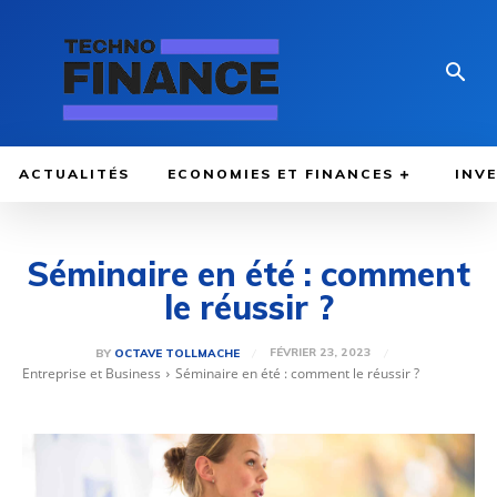
ACTUALITÉS
ECONOMIES ET FINANCES
INV
Séminaire en été : comment
le réussir ?
FÉVRIER 23, 2023
BY
OCTAVE TOLLMACHE
Entreprise et Business
Séminaire en été : comment le réussir ?