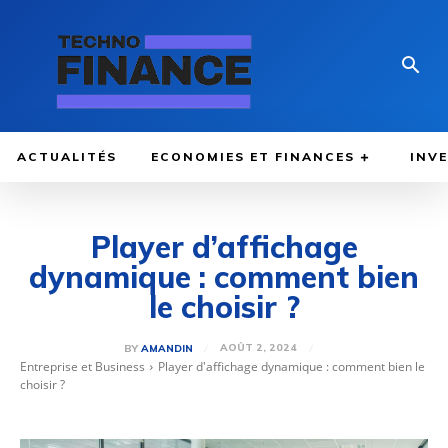
ACTUALITÉS
ECONOMIES ET FINANCES
INV
Player d’affichage
dynamique : comment bien
le choisir ?
AOÛT 2, 2024
BY
AMANDIN
Entreprise et Business
Player d'affichage dynamique : comment bien le
choisir ?