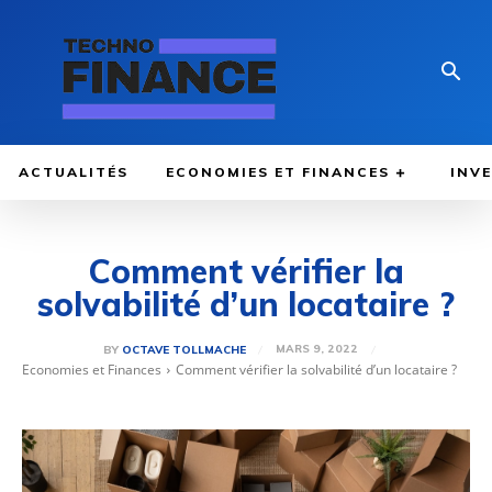
ACTUALITÉS
ECONOMIES ET FINANCES
INV
Comment vérifier la
solvabilité d’un locataire ?
MARS 9, 2022
BY
OCTAVE TOLLMACHE
Economies et Finances
Comment vérifier la solvabilité d’un locataire ?