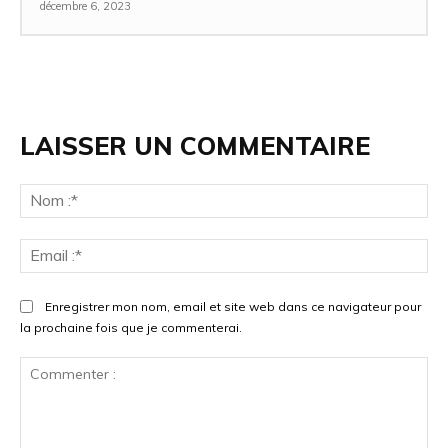
décembre 6, 2023
LAISSER UN COMMENTAIRE
No
:*
Ema
:*
Enregistrer mon nom, email et site web dans ce navigateur pour
la prochaine fois que je commenterai.