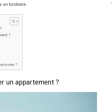
 un locataire.
?
ment ?
rticulier ?
er un appartement ?