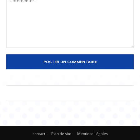
Commenter
:
contact
Plan de site
Mentions Légales