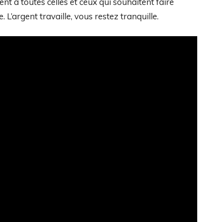
ent à toutes celles et ceux qui souhaitent faire
e. L’argent travaille, vous restez tranquille.