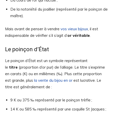
Du cours de l’or qui fluctue ;
De la notoriété du joaillier (représenté par le poinçon de
maître).
Mais avant de penser à vendre
vos vieux bijoux
, il est
indispensable de vérifier s’il s’agit d’
or
véritable
.
Le poinçon d’État
Le poinçon d’État est un symbole représentant
le
titre
(proportion d’or pur) de l’alliage. Le titre s’exprime
en carats (K) ou en millièmes (‰). Plus cette proportion
est grande, plus
la vente du bijou en or
est lucrative. Le
titre est généralement de :
9 K ou 375 ‰ représenté par le poinçon trèfle ;
14 K ou 585 ‰ représenté par une coquille St Jacques ;