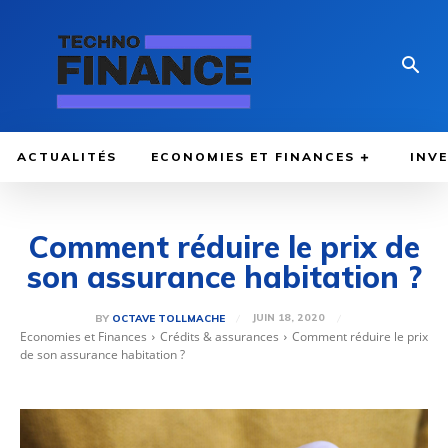
ACTUALITÉS
ECONOMIES ET FINANCES
INV
Comment réduire le prix de
son assurance habitation ?
JUIN 18, 2020
BY
OCTAVE TOLLMACHE
Economies et Finances
Crédits & assurances
Comment réduire le prix
de son assurance habitation ?