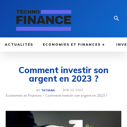
ACTUALITÉS
ECONOMIES ET FINANCES
INV
Comment investir son
argent en 2023 ?
JUIN 23, 2023
BY
TATIANA
Economies et Finances
Comment investir son argent en 2023 ?