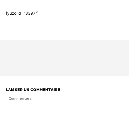
[yuzo id="3397"]
Html code here! Even shortcodes! Replace this with your code
and that's it.
LAISSER UN COMMENTAIRE