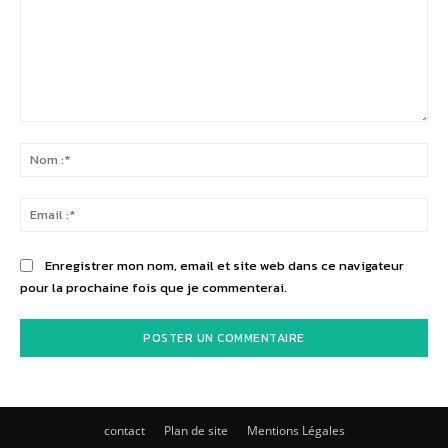
Commenter
:
No
:*
Ema
:*
Enregistrer mon nom, email et site web dans ce navigateur
pour la prochaine fois que je commenterai.
contact
Plan de site
Mentions Légales