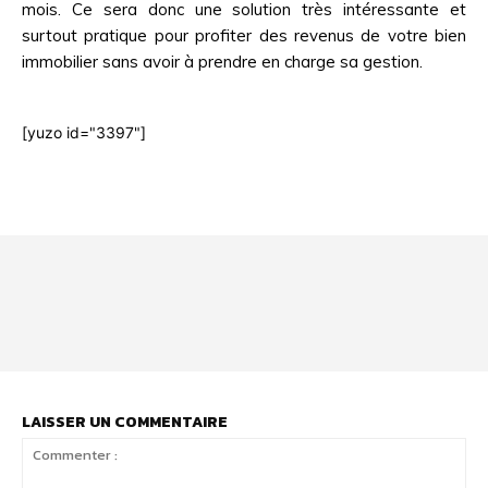
mois. Ce sera donc une solution très intéressante et
surtout pratique pour profiter des revenus de votre bien
immobilier sans avoir à prendre en charge sa gestion.
[yuzo id="3397"]
Html code here! Even shortcodes! Replace this with your code
and that's it.
LAISSER UN COMMENTAIRE