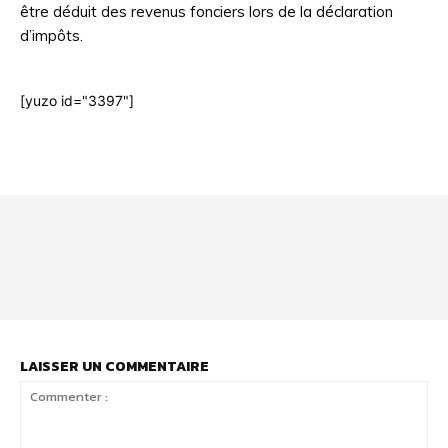
être déduit des revenus fonciers lors de la déclaration
d’impôts.
[yuzo id="3397"]
Html code here! Even shortcodes! Replace this with your code
and that's it.
LAISSER UN COMMENTAIRE