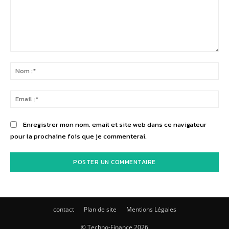
Commenter
:
No
:*
Ema
:*
Enregistrer mon nom, email et site web dans ce navigateur
pour la prochaine fois que je commenterai.
contact
Plan de site
Mentions Légales
© Techno-Finance 2026