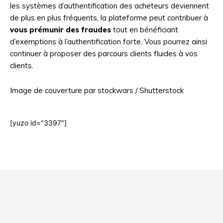
les systèmes d’authentification des acheteurs deviennent
de plus en plus fréquents, la plateforme peut contribuer à
vous prémunir des fraudes
tout en bénéficiant
d’exemptions à l’authentification forte. Vous pourrez ainsi
continuer à proposer des parcours clients fluides à vos
clients.
Image de couverture par stockwars / Shutterstock
[yuzo id="3397"]
Html code here! Even shortcodes! Replace this with your code
and that's it.