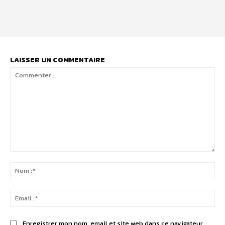
and that's it.
LAISSER UN COMMENTAIRE
Commenter
:
No
:*
Ema
:*
Enregistrer mon nom, email et site web dans ce navigateur