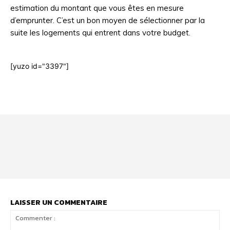
estimation du montant que vous êtes en mesure
d’emprunter. C’est un bon moyen de sélectionner par la
suite les logements qui entrent dans votre budget.
[yuzo id="3397"]
Html code here! Even shortcodes! Replace this with your code
and that's it.
LAISSER UN COMMENTAIRE