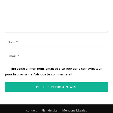
Commenter
:
No
:*
Ema
:*
Enregistrer mon nom, email et site web dans ce navigateur
pour la prochaine fois que je commenterai.
contact
Plan de site
Mentions Légales