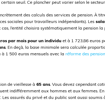
certain seuil. Ce plancher peut varier selon le secteur
ètement des calculs des services de pension. À titre
ances sociales pour travailleurs indépendants). Les
sala
 cas, l’entité choisira systématiquement la pension la 
uros par mois pour un individu
et à 1 723,86 euros p
ans
. En deçà, la base minimale sera calculée proport
a à 1 500 euros mensuels avec la
réforme des pension
ion de vieillesse à
65 ans
. Vous devez cependant cot
liquent indifféremment aux hommes et aux femmes. En e
7
. Les assurés du privé et du public sont aussi soumis à