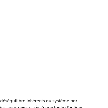
 déséquilibre inhérents au système par
ns, vous avez accès à une foule d’options