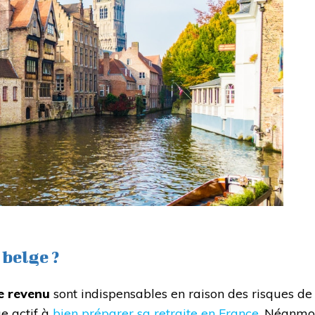
belge ?
e revenu
sont indispensables en raison des risques de
ue actif à
bien préparer sa retraite en France
. Néanmoi