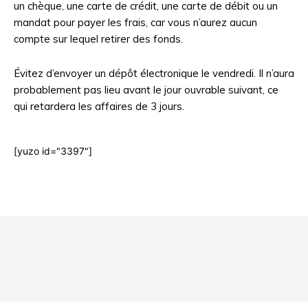
un chèque, une carte de crédit, une carte de débit ou un
mandat pour payer les frais, car vous n’aurez aucun
compte sur lequel retirer des fonds.
Évitez d’envoyer un dépôt électronique le vendredi. Il n’aura
probablement pas lieu avant le jour ouvrable suivant, ce
qui retardera les affaires de 3 jours.
[yuzo id="3397"]
Html code here! Even shortcodes! Replace this with your code
and that's it.