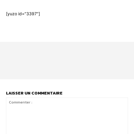
[yuzo id="3397"]
Html code here! Even shortcodes! Replace this with your code
and that's it.
LAISSER UN COMMENTAIRE