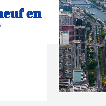
neuf en
?