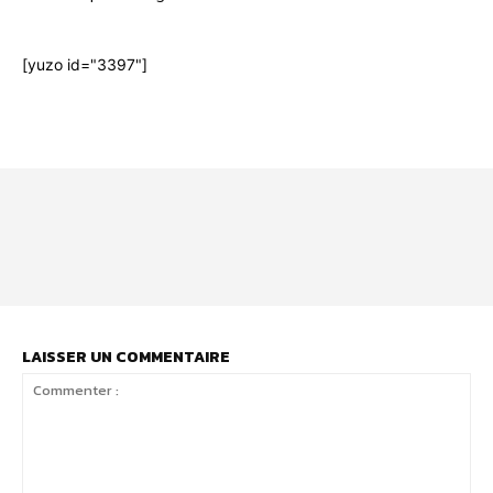
[yuzo id="3397"]
Html code here! Even shortcodes! Replace this with your code
and that's it.
LAISSER UN COMMENTAIRE