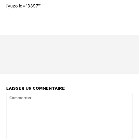
[yuzo id="3397"]
Html code here! Even shortcodes! Replace this with your code
and that's it.
LAISSER UN COMMENTAIRE