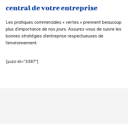
central de votre entreprise
Les pratiques commerciales « vertes » prennent beaucoup
plus d’importance de nos jours. Assurez-vous de suivre les
bonnes stratégies d’entreprise respectueuses de
l’environnement.
[yuzo id="3397"]
Html code here! Even shortcodes! Replace this with your code
and that's it.