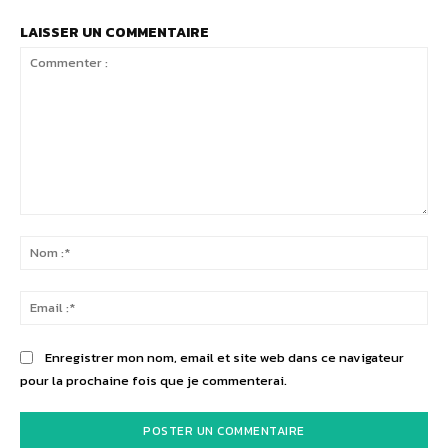
LAISSER UN COMMENTAIRE
Commenter
:
No
:*
Ema
:*
Enregistrer mon nom, email et site web dans ce navigateur
pour la prochaine fois que je commenterai.