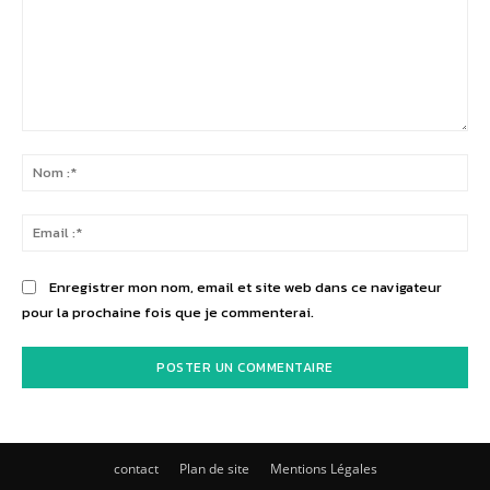
Commenter
:
No
:*
Ema
:*
Enregistrer mon nom, email et site web dans ce navigateur
pour la prochaine fois que je commenterai.
contact
Plan de site
Mentions Légales