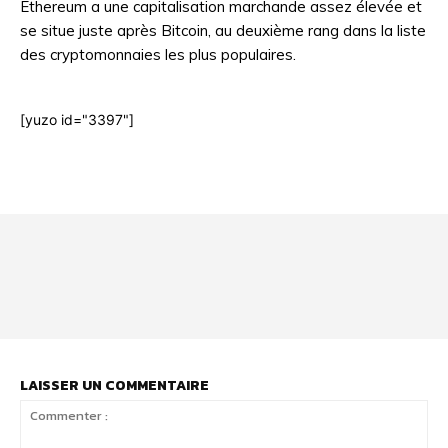
Ethereum a une capitalisation marchande assez élevée et
se situe juste après Bitcoin, au deuxième rang dans la liste
des cryptomonnaies les plus populaires.
[yuzo id="3397"]
Html code here! Even shortcodes! Replace this with your code
and that's it.
LAISSER UN COMMENTAIRE