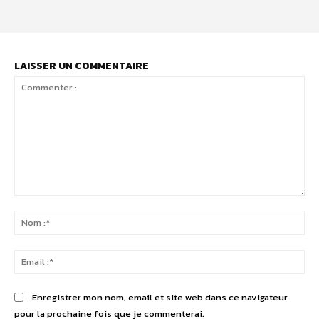
LAISSER UN COMMENTAIRE
Commenter
:
No
:*
Ema
:*
Enregistrer mon nom, email et site web dans ce navigateur
pour la prochaine fois que je commenterai.