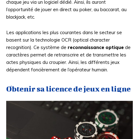
chaque jeu via un logiciel dédié. Ainsi, ils auront
l’opportunité de jouer en direct au poker, au baccarat, au
blackjack, etc.
Les applications les plus courantes dans le secteur se
basent sur la technologie OCR (optical character
recognition). Ce système de
reconnaissance optique
de
caractères permet de retranscrire et de transmettre les
actes physiques du croupier. Ainsi, les différents jeux
dépendent foncièrement de l’opérateur humain.
Obtenir sa licence de jeux en ligne