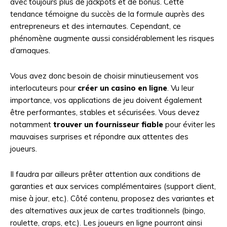
avec toujours plus de jackpots et de bonus. Cette
tendance témoigne du succès de la formule auprès des
entrepreneurs et des internautes. Cependant, ce
phénomène augmente aussi considérablement les risques
d’arnaques.
Vous avez donc besoin de choisir minutieusement vos
interlocuteurs pour
créer un casino en ligne
. Vu leur
importance, vos applications de jeu doivent également
être performantes, stables et sécurisées. Vous devez
notamment
trouver un fournisseur fiable
pour éviter les
mauvaises surprises et répondre aux attentes des
joueurs.
Il faudra par ailleurs prêter attention aux conditions de
garanties et aux services complémentaires (support client,
mise à jour, etc.). Côté contenu, proposez des variantes et
des alternatives aux jeux de cartes traditionnels (bingo,
roulette, craps, etc.). Les joueurs en ligne pourront ainsi