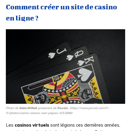
Comment créer un site de casino
en ligne ?
Photo de
Raka Miftah
provenant de
Pexels
: https://www.pexels.com/fr-
fr/photo/casino-chance-noir-piques-4253888/
Les
casinos virtuels
sont légions ces dernières années,