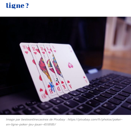
ligne ?
Image par besteonlinecasinos de Pixabay : https://pixabay.com/fr/photos/poker-
en-ligne-poker-jeu-jouer-4518185/