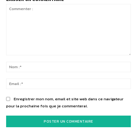
Commenter
:
No
:*
Ema
:*
Enregistrer mon nom, email et site web dans ce navigateur
pour la prochaine fois que je commenterai.