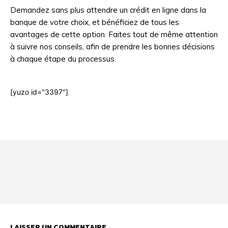
Demandez sans plus attendre un crédit en ligne dans la
banque de votre choix, et bénéficiez de tous les
avantages de cette option. Faites tout de même attention
à suivre nos conseils, afin de prendre les bonnes décisions
à chaque étape du processus.
[yuzo id="3397"]
Html code here! Even shortcodes! Replace this with your code
and that's it.
LAISSER UN COMMENTAIRE