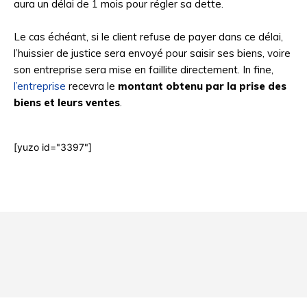
aura un délai de 1 mois pour régler sa dette.
Le cas échéant, si le client refuse de payer dans ce délai,
l’huissier de justice sera envoyé pour saisir ses biens, voire
son entreprise sera mise en faillite directement. In fine,
l’entreprise
recevra le
montant obtenu par la prise des
biens et leurs ventes
.
[yuzo id="3397"]
Html code here! Even shortcodes! Replace this with your code
and that's it.