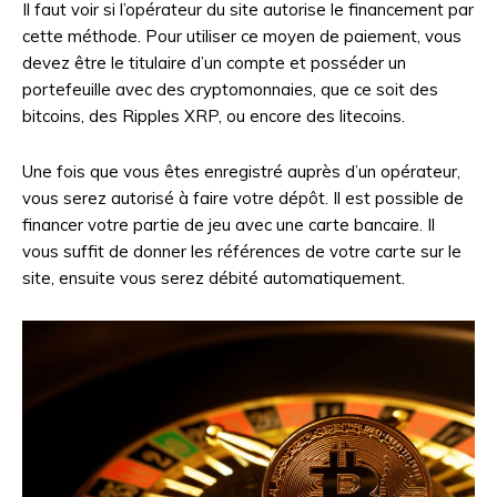
Il faut voir si l’opérateur du site autorise le financement par
cette méthode. Pour utiliser ce moyen de paiement, vous
devez être le titulaire d’un compte et posséder un
portefeuille avec des cryptomonnaies, que ce soit des
bitcoins, des Ripples XRP, ou encore des litecoins.
Une fois que vous êtes enregistré auprès d’un opérateur,
vous serez autorisé à faire votre dépôt. Il est possible de
financer votre partie de jeu avec une carte bancaire. Il
vous suffit de donner les références de votre carte sur le
site, ensuite vous serez débité automatiquement.