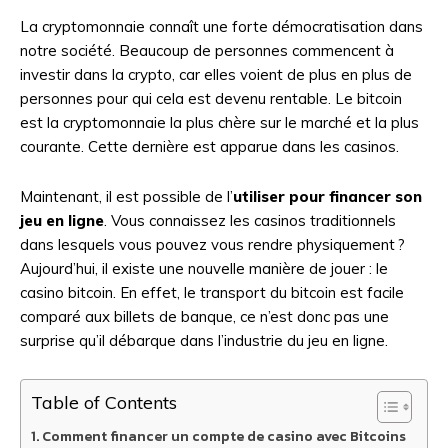
La cryptomonnaie connaît une forte démocratisation dans
notre société. Beaucoup de personnes commencent à
investir dans la crypto, car elles voient de plus en plus de
personnes pour qui cela est devenu rentable. Le bitcoin
est la cryptomonnaie la plus chère sur le marché et la plus
courante. Cette dernière est apparue dans les casinos.
Maintenant, il est possible de l’
utiliser pour financer son
jeu en ligne
. Vous connaissez les casinos traditionnels
dans lesquels vous pouvez vous rendre physiquement ?
Aujourd’hui, il existe une nouvelle manière de jouer : le
casino bitcoin. En effet, le transport du bitcoin est facile
comparé aux billets de banque, ce n’est donc pas une
surprise qu’il débarque dans l’industrie du jeu en ligne.
Table of Contents
Comment financer un compte de casino avec Bitcoins