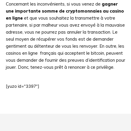
Concernant les inconvénients, si vous venez de
gagner
une importante somme de cryptomonnaies au casino
en ligne
et que vous souhaitez la transmettre à votre
partenaire, si par malheur vous avez envoyé à la mauvaise
adresse, vous ne pourrez pas annuler la transaction. Le
seul moyen de récupérer vos fonds est de demander
gentiment au détenteur de vous les renvoyer. En outre, les
casinos en ligne français qui acceptent le bitcoin, peuvent
vous demander de fournir des preuves d’identification pour
jouer. Donc, tenez-vous prêt à renoncer à ce privilège.
[yuzo id="3397"]
Html code here! Even shortcodes! Replace this with your code
and that's it.