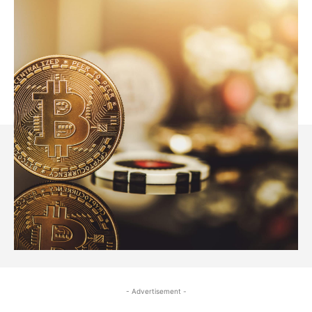
- Advertisement -