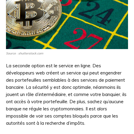
Source : shutterstock.com
La seconde option est le service en ligne. Des
développeurs web créent un service qui peut engendrer
des portefeuilles semblables à des services de paiement
bancaire. La sécurité y est donc optimale, néanmoins ils
jouent un rôle d’intermédiaire, et comme votre banquier, ils
ont accès à votre portefeuille. De plus, sachez qu’aucune
banque ne régule les cryptomonnaies. Il est alors
impossible de voir ses comptes bloqués parce que les
autorités sont à la recherche d’impôts.