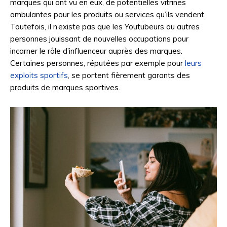
marques qui ont vu en eux, de potentielles vitrines
ambulantes pour les produits ou services qu’ils vendent.
Toutefois, il n’existe pas que les Youtubeurs ou autres
personnes jouissant de nouvelles occupations pour
incarner le rôle d’influenceur auprès des marques.
Certaines personnes, réputées par exemple pour
leurs
exploits sportifs
, se portent fièrement garants des
produits de marques sportives.