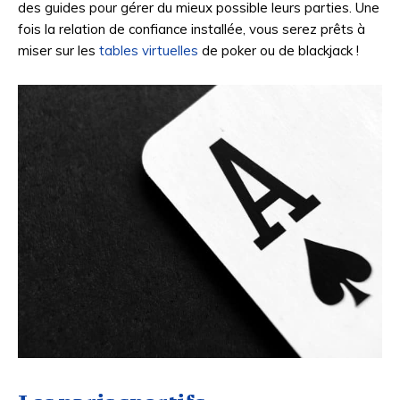
des guides pour gérer du mieux possible leurs parties. Une
fois la relation de confiance installée, vous serez prêts à
miser sur les
tables virtuelles
de poker ou de blackjack !