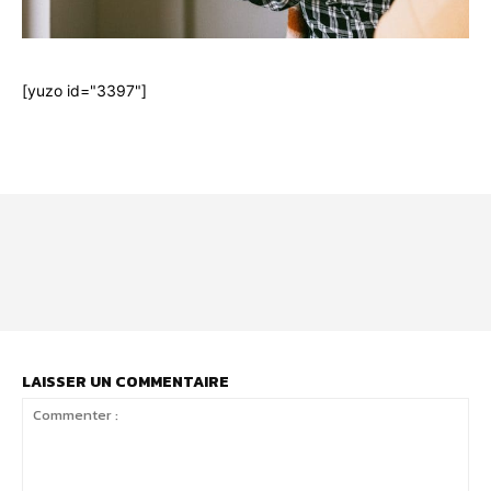
[yuzo id="3397"]
Html code here! Even shortcodes! Replace this with your code
and that's it.
LAISSER UN COMMENTAIRE