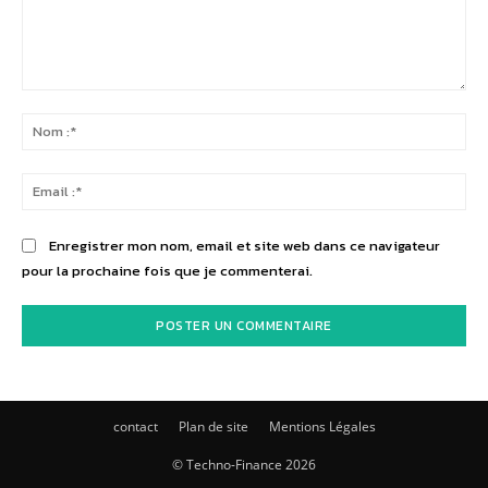
Commenter
:
No
:*
Ema
:*
Enregistrer mon nom, email et site web dans ce navigateur
pour la prochaine fois que je commenterai.
contact
Plan de site
Mentions Légales
© Techno-Finance 2026