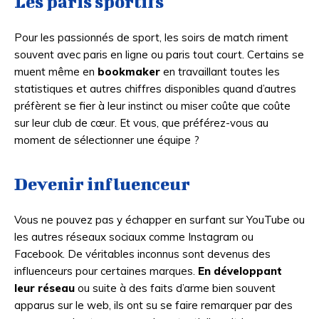
Les paris sportifs
Pour les passionnés de sport, les soirs de match riment
souvent avec paris en ligne ou paris tout court.
Certains se
muent même en
bookmaker
en travaillant
toutes les
statistiques et autres chiffres disponibles
quand d’autres
préfèrent se fier à leur instinct ou miser coûte que coûte
sur leur club de cœur. Et vous, que préférez-vous au
moment de sélectionner une équipe ?
Devenir influenceur
Vous ne pouvez pas y échapper en surfant sur YouTube ou
les autres réseaux sociaux comme Instagram ou
Facebook. De véritables inconnus sont devenus des
influenceurs pour certaines marques.
En développant
leur réseau
ou suite à des faits d’arme bien souvent
apparus sur le web, ils ont su se faire remarquer par des