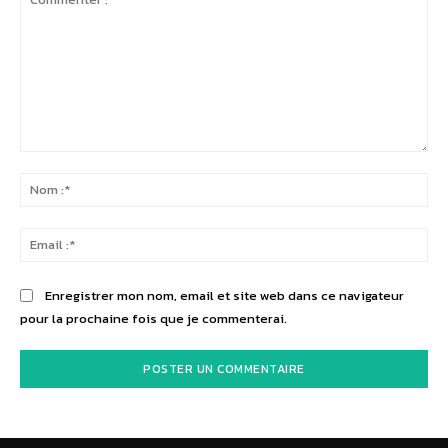
Commenter
:
No
:*
Ema
:*
Enregistrer mon nom, email et site web dans ce navigateur
pour la prochaine fois que je commenterai.