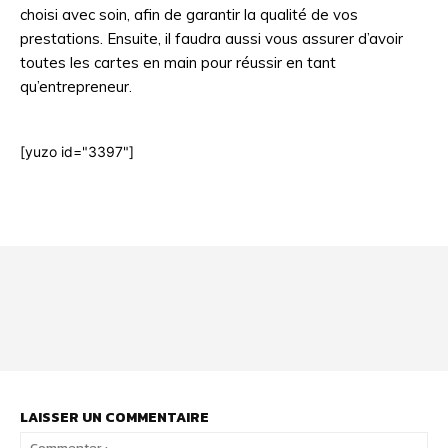
choisi avec soin, afin de garantir la qualité de vos
prestations. Ensuite, il faudra aussi vous assurer d’avoir
toutes les cartes en main pour réussir en tant
qu’entrepreneur.
[yuzo id="3397"]
Html code here! Even shortcodes! Replace this with your code
and that's it.
LAISSER UN COMMENTAIRE