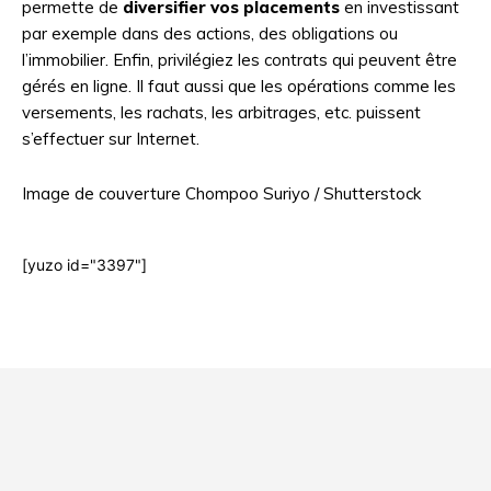
permette de
diversifier vos placements
en investissant
par exemple dans des actions, des obligations ou
l’immobilier. Enfin, privilégiez les contrats qui peuvent être
gérés en ligne. Il faut aussi que les opérations comme les
versements, les rachats, les arbitrages, etc. puissent
s’effectuer sur Internet.
Image de couverture Chompoo Suriyo / Shutterstock
[yuzo id="3397"]
Html code here! Even shortcodes! Replace this with your code
and that's it.