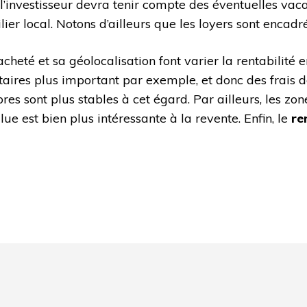
, l’investisseur devra tenir compte des éventuelles vac
 local. Notons d’ailleurs que les loyers sont encadrés 
cheté et sa géolocalisation font varier la rentabilité en
cataires plus important par exemple, et donc des frais
ont plus stables à cet égard. Par ailleurs, les zones
ue est bien plus intéressante à la revente. Enfin, le
re
code and that's it.