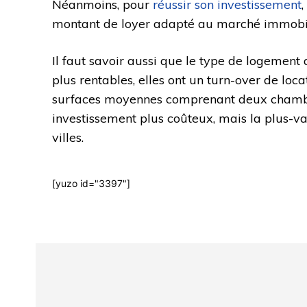
Néanmoins, pour
réussir son investissement
montant de loyer adapté au marché immobilier
Il faut savoir aussi que le type de logement a
plus rentables, elles ont un turn-over de lo
surfaces moyennes comprenant deux chambres s
investissement plus coûteux, mais la plus-val
villes.
[yuzo id="3397"]
Html code here! Even shortcodes! Replace this with your 